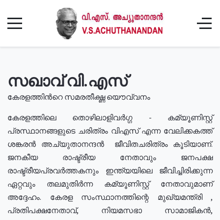
സഖാവ് വി.എസ്
കേരളത്തിൻറെ സമരതീക്ഷ്ണ യൌവ്വനം
കേരളത്തിലെ തൊഴിലാളിവർഗ്ഗ - കമ്യൂണിസ്റ്റ്
പ്രസ്ഥാനങ്ങളുടെ ചരിത്രം വിഎസ് എന്ന വേലിക്കകത്ത്
ശങ്കരൻ അച്യുതാനന്ദൻ ജീവിതചരിത്രം കൂടിയാണ്.
ജനകീയ രാഷ്ട്രീയ നേതാവും ജനപക്ഷ
രാഷ്ട്രീയപ്രവർത്തകനും ഇന്ത്യയിലെ ജീവിച്ചിരിക്കുന്ന
ഏറ്റവും തലമുതിർന്ന കമ്യൂണിസ്റ്റ് നേതാവുമാണ്
അദ്ദേഹം. കേരള സംസ്ഥാനത്തിന്റെ മുഖ്യമന്ത്രി ,
പ്രതിപക്ഷനേതാവ്, നിയമസഭാ സാമാജികൻ,