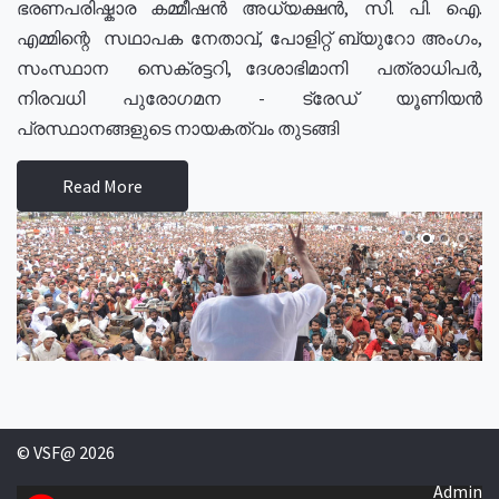
ഭരണപരിഷ്കാര കമ്മീഷൻ അധ്യക്ഷൻ, സി. പി. ഐ.
എമ്മിന്റെ സഥാപക നേതാവ്, പോളിറ്റ് ബ്യുറോ അംഗം,
സംസ്ഥാന സെക്രട്ടറി, ദേശാഭിമാനി പത്രാധിപർ,
നിരവധി പുരോഗമന - ട്രേഡ് യൂണിയൻ
പ്രസ്ഥാനങ്ങളുടെ നായകത്വം തുടങ്ങി
Read More
© VSF@ 2026
Admin