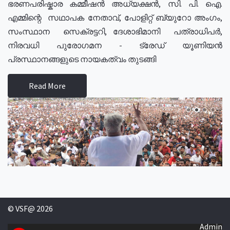
ഭരണപരിഷ്കാര കമ്മീഷൻ അധ്യക്ഷൻ, സി. പി. ഐ.
എമ്മിന്റെ സഥാപക നേതാവ്, പോളിറ്റ് ബ്യുറോ അംഗം,
സംസ്ഥാന സെക്രട്ടറി, ദേശാഭിമാനി പത്രാധിപർ,
നിരവധി പുരോഗമന - ട്രേഡ് യൂണിയൻ
പ്രസ്ഥാനങ്ങളുടെ നായകത്വം തുടങ്ങി
Read More
© VSF@ 2026
Admin