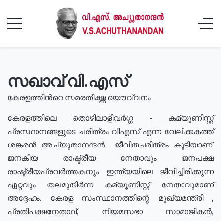
സഖാവ് വി.എസ്
കേരളത്തിൻറെ സമരതീക്ഷ്ണ യൌവ്വനം
കേരളത്തിലെ തൊഴിലാളിവർഗ്ഗ - കമ്യൂണിസ്റ്റ്
പ്രസ്ഥാനങ്ങളുടെ ചരിത്രം വിഎസ് എന്ന വേലിക്കകത്ത്
ശങ്കരൻ അച്യുതാനന്ദൻ ജീവിതചരിത്രം കൂടിയാണ്.
ജനകീയ രാഷ്ട്രീയ നേതാവും ജനപക്ഷ
രാഷ്ട്രീയപ്രവർത്തകനും ഇന്ത്യയിലെ ജീവിച്ചിരിക്കുന്ന
ഏറ്റവും തലമുതിർന്ന കമ്യൂണിസ്റ്റ് നേതാവുമാണ്
അദ്ദേഹം. കേരള സംസ്ഥാനത്തിന്റെ മുഖ്യമന്ത്രി ,
പ്രതിപക്ഷനേതാവ്, നിയമസഭാ സാമാജികൻ,