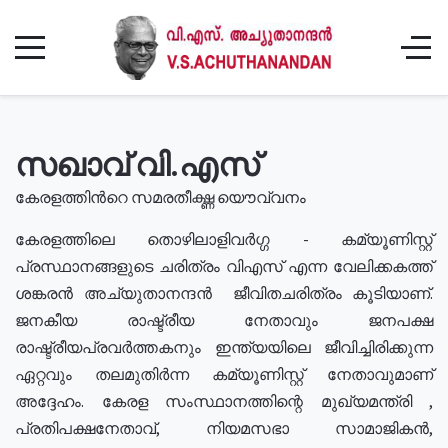
സഖാവ് വി.എസ്
കേരളത്തിൻറെ സമരതീക്ഷ്ണ യൌവ്വനം
കേരളത്തിലെ തൊഴിലാളിവർഗ്ഗ - കമ്യൂണിസ്റ്റ്
പ്രസ്ഥാനങ്ങളുടെ ചരിത്രം വിഎസ് എന്ന വേലിക്കകത്ത്
ശങ്കരൻ അച്യുതാനന്ദൻ ജീവിതചരിത്രം കൂടിയാണ്.
ജനകീയ രാഷ്ട്രീയ നേതാവും ജനപക്ഷ
രാഷ്ട്രീയപ്രവർത്തകനും ഇന്ത്യയിലെ ജീവിച്ചിരിക്കുന്ന
ഏറ്റവും തലമുതിർന്ന കമ്യൂണിസ്റ്റ് നേതാവുമാണ്
അദ്ദേഹം. കേരള സംസ്ഥാനത്തിന്റെ മുഖ്യമന്ത്രി ,
പ്രതിപക്ഷനേതാവ്, നിയമസഭാ സാമാജികൻ,