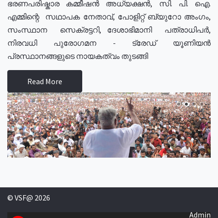
ഭരണപരിഷ്കാര കമ്മീഷൻ അധ്യക്ഷൻ, സി. പി. ഐ.
എമ്മിന്റെ സഥാപക നേതാവ്, പോളിറ്റ് ബ്യുറോ അംഗം,
സംസ്ഥാന സെക്രട്ടറി, ദേശാഭിമാനി പത്രാധിപർ,
നിരവധി പുരോഗമന - ട്രേഡ് യൂണിയൻ
പ്രസ്ഥാനങ്ങളുടെ നായകത്വം തുടങ്ങി
Read More
© VSF@ 2026
Admin