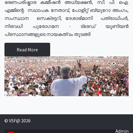
ഭരണപരിഷ്കാര കമ്മീഷൻ അധ്യക്ഷൻ, സി. പി. ഐ.
എമ്മിന്റെ സഥാപക നേതാവ്, പോളിറ്റ് ബ്യുറോ അംഗം,
സംസ്ഥാന സെക്രട്ടറി, ദേശാഭിമാനി പത്രാധിപർ,
നിരവധി പുരോഗമന - ട്രേഡ് യൂണിയൻ
പ്രസ്ഥാനങ്ങളുടെ നായകത്വം തുടങ്ങി
Read More
© VSF@ 2026
Admin