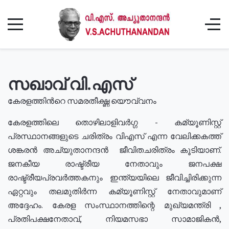
സഖാവ് വി.എസ്
കേരളത്തിൻറെ സമരതീക്ഷ്ണ യൌവ്വനം
കേരളത്തിലെ തൊഴിലാളിവർഗ്ഗ - കമ്യൂണിസ്റ്റ്
പ്രസ്ഥാനങ്ങളുടെ ചരിത്രം വിഎസ് എന്ന വേലിക്കകത്ത്
ശങ്കരൻ അച്യുതാനന്ദൻ ജീവിതചരിത്രം കൂടിയാണ്.
ജനകീയ രാഷ്ട്രീയ നേതാവും ജനപക്ഷ
രാഷ്ട്രീയപ്രവർത്തകനും ഇന്ത്യയിലെ ജീവിച്ചിരിക്കുന്ന
ഏറ്റവും തലമുതിർന്ന കമ്യൂണിസ്റ്റ് നേതാവുമാണ്
അദ്ദേഹം. കേരള സംസ്ഥാനത്തിന്റെ മുഖ്യമന്ത്രി ,
പ്രതിപക്ഷനേതാവ്, നിയമസഭാ സാമാജികൻ,