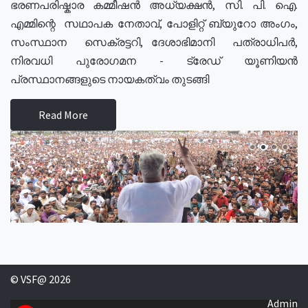
ഭരണപരിഷ്കാര കമ്മീഷൻ അധ്യക്ഷൻ, സി. പി. ഐ.
എമ്മിന്റെ സഥാപക നേതാവ്, പോളിറ്റ് ബ്യുറോ അംഗം,
സംസ്ഥാന സെക്രട്ടറി, ദേശാഭിമാനി പത്രാധിപർ,
നിരവധി പുരോഗമന - ട്രേഡ് യൂണിയൻ
പ്രസ്ഥാനങ്ങളുടെ നായകത്വം തുടങ്ങി
Read More
© VSF@ 2026
Admin