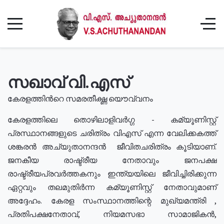
സഖാവ് വി.എസ്
കേരളത്തിൻറെ സമരതീക്ഷ്ണ യൌവ്വനം
കേരളത്തിലെ തൊഴിലാളിവർഗ്ഗ - കമ്യൂണിസ്റ്റ്
പ്രസ്ഥാനങ്ങളുടെ ചരിത്രം വിഎസ് എന്ന വേലിക്കകത്ത്
ശങ്കരൻ അച്യുതാനന്ദൻ ജീവിതചരിത്രം കൂടിയാണ്.
ജനകീയ രാഷ്ട്രീയ നേതാവും ജനപക്ഷ
രാഷ്ട്രീയപ്രവർത്തകനും ഇന്ത്യയിലെ ജീവിച്ചിരിക്കുന്ന
ഏറ്റവും തലമുതിർന്ന കമ്യൂണിസ്റ്റ് നേതാവുമാണ്
അദ്ദേഹം. കേരള സംസ്ഥാനത്തിന്റെ മുഖ്യമന്ത്രി ,
പ്രതിപക്ഷനേതാവ്, നിയമസഭാ സാമാജികൻ,