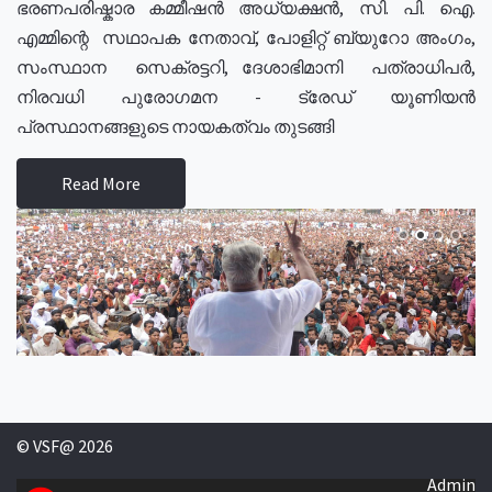
ഭരണപരിഷ്കാര കമ്മീഷൻ അധ്യക്ഷൻ, സി. പി. ഐ.
എമ്മിന്റെ സഥാപക നേതാവ്, പോളിറ്റ് ബ്യുറോ അംഗം,
സംസ്ഥാന സെക്രട്ടറി, ദേശാഭിമാനി പത്രാധിപർ,
നിരവധി പുരോഗമന - ട്രേഡ് യൂണിയൻ
പ്രസ്ഥാനങ്ങളുടെ നായകത്വം തുടങ്ങി
Read More
© VSF@ 2026
Admin