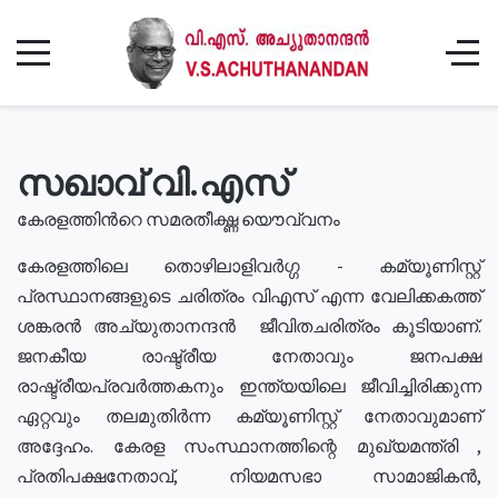
സഖാവ് വി.എസ്
കേരളത്തിൻറെ സമരതീക്ഷ്ണ യൌവ്വനം
കേരളത്തിലെ തൊഴിലാളിവർഗ്ഗ - കമ്യൂണിസ്റ്റ്
പ്രസ്ഥാനങ്ങളുടെ ചരിത്രം വിഎസ് എന്ന വേലിക്കകത്ത്
ശങ്കരൻ അച്യുതാനന്ദൻ ജീവിതചരിത്രം കൂടിയാണ്.
ജനകീയ രാഷ്ട്രീയ നേതാവും ജനപക്ഷ
രാഷ്ട്രീയപ്രവർത്തകനും ഇന്ത്യയിലെ ജീവിച്ചിരിക്കുന്ന
ഏറ്റവും തലമുതിർന്ന കമ്യൂണിസ്റ്റ് നേതാവുമാണ്
അദ്ദേഹം. കേരള സംസ്ഥാനത്തിന്റെ മുഖ്യമന്ത്രി ,
പ്രതിപക്ഷനേതാവ്, നിയമസഭാ സാമാജികൻ,