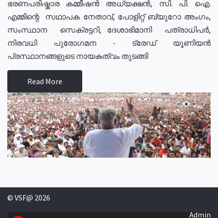
ഭരണപരിഷ്കാര കമ്മീഷൻ അധ്യക്ഷൻ, സി. പി. ഐ.
എമ്മിന്റെ സഥാപക നേതാവ്, പോളിറ്റ് ബ്യുറോ അംഗം,
സംസ്ഥാന സെക്രട്ടറി, ദേശാഭിമാനി പത്രാധിപർ,
നിരവധി പുരോഗമന - ട്രേഡ് യൂണിയൻ
പ്രസ്ഥാനങ്ങളുടെ നായകത്വം തുടങ്ങി
Read More
© VSF@ 2026
Admin