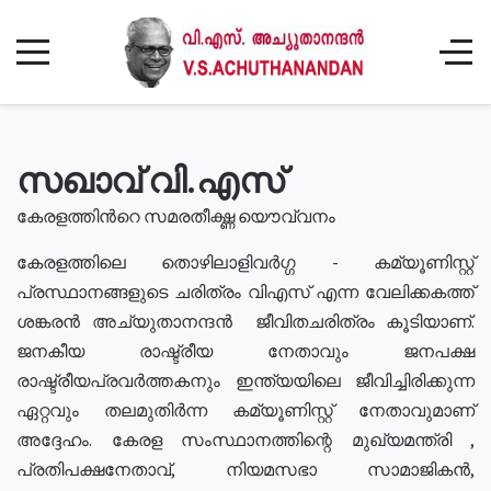
സഖാവ് വി.എസ്
കേരളത്തിൻറെ സമരതീക്ഷ്ണ യൌവ്വനം
കേരളത്തിലെ തൊഴിലാളിവർഗ്ഗ - കമ്യൂണിസ്റ്റ്
പ്രസ്ഥാനങ്ങളുടെ ചരിത്രം വിഎസ് എന്ന വേലിക്കകത്ത്
ശങ്കരൻ അച്യുതാനന്ദൻ ജീവിതചരിത്രം കൂടിയാണ്.
ജനകീയ രാഷ്ട്രീയ നേതാവും ജനപക്ഷ
രാഷ്ട്രീയപ്രവർത്തകനും ഇന്ത്യയിലെ ജീവിച്ചിരിക്കുന്ന
ഏറ്റവും തലമുതിർന്ന കമ്യൂണിസ്റ്റ് നേതാവുമാണ്
അദ്ദേഹം. കേരള സംസ്ഥാനത്തിന്റെ മുഖ്യമന്ത്രി ,
പ്രതിപക്ഷനേതാവ്, നിയമസഭാ സാമാജികൻ,