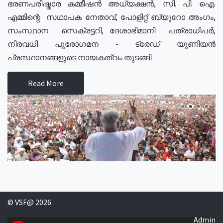
ഭരണപരിഷ്കാര കമ്മീഷൻ അധ്യക്ഷൻ, സി. പി. ഐ.
എമ്മിന്റെ സഥാപക നേതാവ്, പോളിറ്റ് ബ്യുറോ അംഗം,
സംസ്ഥാന സെക്രട്ടറി, ദേശാഭിമാനി പത്രാധിപർ,
നിരവധി പുരോഗമന - ട്രേഡ് യൂണിയൻ
പ്രസ്ഥാനങ്ങളുടെ നായകത്വം തുടങ്ങി
Read More
© VSF@ 2026
Admin