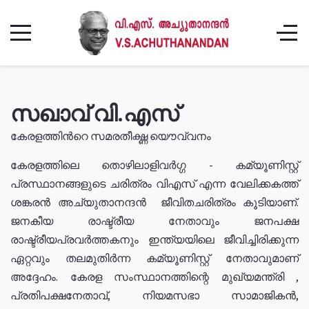
സഖാവ് വി.എസ്
കേരളത്തിൻറെ സമരതീക്ഷ്ണ യൌവ്വനം
കേരളത്തിലെ തൊഴിലാളിവർഗ്ഗ - കമ്യൂണിസ്റ്റ്
പ്രസ്ഥാനങ്ങളുടെ ചരിത്രം വിഎസ് എന്ന വേലിക്കകത്ത്
ശങ്കരൻ അച്യുതാനന്ദൻ ജീവിതചരിത്രം കൂടിയാണ്.
ജനകീയ രാഷ്ട്രീയ നേതാവും ജനപക്ഷ
രാഷ്ട്രീയപ്രവർത്തകനും ഇന്ത്യയിലെ ജീവിച്ചിരിക്കുന്ന
ഏറ്റവും തലമുതിർന്ന കമ്യൂണിസ്റ്റ് നേതാവുമാണ്
അദ്ദേഹം. കേരള സംസ്ഥാനത്തിന്റെ മുഖ്യമന്ത്രി ,
പ്രതിപക്ഷനേതാവ്, നിയമസഭാ സാമാജികൻ,