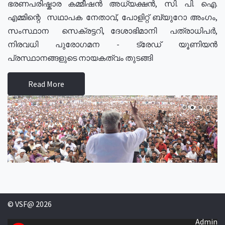
ഭരണപരിഷ്കാര കമ്മീഷൻ അധ്യക്ഷൻ, സി. പി. ഐ.
എമ്മിന്റെ സഥാപക നേതാവ്, പോളിറ്റ് ബ്യുറോ അംഗം,
സംസ്ഥാന സെക്രട്ടറി, ദേശാഭിമാനി പത്രാധിപർ,
നിരവധി പുരോഗമന - ട്രേഡ് യൂണിയൻ
പ്രസ്ഥാനങ്ങളുടെ നായകത്വം തുടങ്ങി
Read More
© VSF@ 2026
Admin