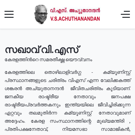
സഖാവ് വി.എസ്
കേരളത്തിൻറെ സമരതീക്ഷ്ണ യൌവ്വനം
കേരളത്തിലെ തൊഴിലാളിവർഗ്ഗ - കമ്യൂണിസ്റ്റ്
പ്രസ്ഥാനങ്ങളുടെ ചരിത്രം വിഎസ് എന്ന വേലിക്കകത്ത്
ശങ്കരൻ അച്യുതാനന്ദൻ ജീവിതചരിത്രം കൂടിയാണ്.
ജനകീയ രാഷ്ട്രീയ നേതാവും ജനപക്ഷ
രാഷ്ട്രീയപ്രവർത്തകനും ഇന്ത്യയിലെ ജീവിച്ചിരിക്കുന്ന
ഏറ്റവും തലമുതിർന്ന കമ്യൂണിസ്റ്റ് നേതാവുമാണ്
അദ്ദേഹം. കേരള സംസ്ഥാനത്തിന്റെ മുഖ്യമന്ത്രി ,
പ്രതിപക്ഷനേതാവ്, നിയമസഭാ സാമാജികൻ,