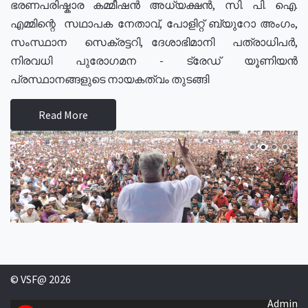
ഭരണപരിഷ്കാര കമ്മീഷൻ അധ്യക്ഷൻ, സി. പി. ഐ.
എമ്മിന്റെ സഥാപക നേതാവ്, പോളിറ്റ് ബ്യുറോ അംഗം,
സംസ്ഥാന സെക്രട്ടറി, ദേശാഭിമാനി പത്രാധിപർ,
നിരവധി പുരോഗമന - ട്രേഡ് യൂണിയൻ
പ്രസ്ഥാനങ്ങളുടെ നായകത്വം തുടങ്ങി
Read More
© VSF@ 2026
Admin