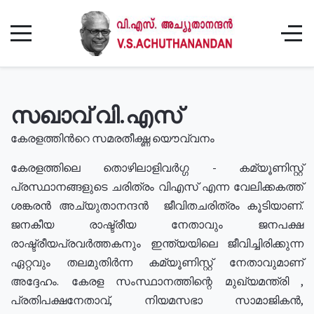
സഖാവ് വി.എസ്
കേരളത്തിൻറെ സമരതീക്ഷ്ണ യൌവ്വനം
കേരളത്തിലെ തൊഴിലാളിവർഗ്ഗ - കമ്യൂണിസ്റ്റ്
പ്രസ്ഥാനങ്ങളുടെ ചരിത്രം വിഎസ് എന്ന വേലിക്കകത്ത്
ശങ്കരൻ അച്യുതാനന്ദൻ ജീവിതചരിത്രം കൂടിയാണ്.
ജനകീയ രാഷ്ട്രീയ നേതാവും ജനപക്ഷ
രാഷ്ട്രീയപ്രവർത്തകനും ഇന്ത്യയിലെ ജീവിച്ചിരിക്കുന്ന
ഏറ്റവും തലമുതിർന്ന കമ്യൂണിസ്റ്റ് നേതാവുമാണ്
അദ്ദേഹം. കേരള സംസ്ഥാനത്തിന്റെ മുഖ്യമന്ത്രി ,
പ്രതിപക്ഷനേതാവ്, നിയമസഭാ സാമാജികൻ,