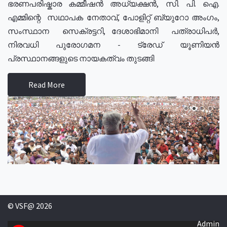
ഭരണപരിഷ്കാര കമ്മീഷൻ അധ്യക്ഷൻ, സി. പി. ഐ.
എമ്മിന്റെ സഥാപക നേതാവ്, പോളിറ്റ് ബ്യുറോ അംഗം,
സംസ്ഥാന സെക്രട്ടറി, ദേശാഭിമാനി പത്രാധിപർ,
നിരവധി പുരോഗമന - ട്രേഡ് യൂണിയൻ
പ്രസ്ഥാനങ്ങളുടെ നായകത്വം തുടങ്ങി
Read More
© VSF@ 2026
Admin