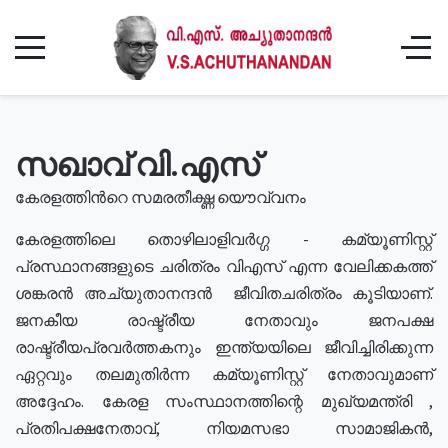
സഖാവ് വി.എസ്
കേരളത്തിൻറെ സമരതീക്ഷ്ണ യൌവ്വനം
കേരളത്തിലെ തൊഴിലാളിവർഗ്ഗ - കമ്യൂണിസ്റ്റ്
പ്രസ്ഥാനങ്ങളുടെ ചരിത്രം വിഎസ് എന്ന വേലിക്കകത്ത്
ശങ്കരൻ അച്യുതാനന്ദൻ ജീവിതചരിത്രം കൂടിയാണ്.
ജനകീയ രാഷ്ട്രീയ നേതാവും ജനപക്ഷ
രാഷ്ട്രീയപ്രവർത്തകനും ഇന്ത്യയിലെ ജീവിച്ചിരിക്കുന്ന
ഏറ്റവും തലമുതിർന്ന കമ്യൂണിസ്റ്റ് നേതാവുമാണ്
അദ്ദേഹം. കേരള സംസ്ഥാനത്തിന്റെ മുഖ്യമന്ത്രി ,
പ്രതിപക്ഷനേതാവ്, നിയമസഭാ സാമാജികൻ,