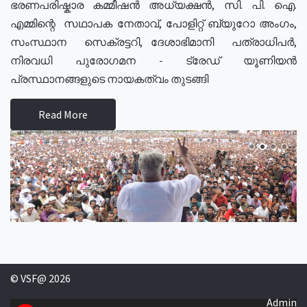
ഭരണപരിഷ്കാര കമ്മീഷൻ അധ്യക്ഷൻ, സി. പി. ഐ.
എമ്മിന്റെ സഥാപക നേതാവ്, പോളിറ്റ് ബ്യുറോ അംഗം,
സംസ്ഥാന സെക്രട്ടറി, ദേശാഭിമാനി പത്രാധിപർ,
നിരവധി പുരോഗമന - ട്രേഡ് യൂണിയൻ
പ്രസ്ഥാനങ്ങളുടെ നായകത്വം തുടങ്ങി
Read More
© VSF@ 2026
Admin