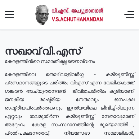
സഖാവ് വി.എസ്
കേരളത്തിൻറെ സമരതീക്ഷ്ണ യൌവ്വനം
കേരളത്തിലെ തൊഴിലാളിവർഗ്ഗ - കമ്യൂണിസ്റ്റ്
പ്രസ്ഥാനങ്ങളുടെ ചരിത്രം വിഎസ് എന്ന വേലിക്കകത്ത്
ശങ്കരൻ അച്യുതാനന്ദൻ ജീവിതചരിത്രം കൂടിയാണ്.
ജനകീയ രാഷ്ട്രീയ നേതാവും ജനപക്ഷ
രാഷ്ട്രീയപ്രവർത്തകനും ഇന്ത്യയിലെ ജീവിച്ചിരിക്കുന്ന
ഏറ്റവും തലമുതിർന്ന കമ്യൂണിസ്റ്റ് നേതാവുമാണ്
അദ്ദേഹം. കേരള സംസ്ഥാനത്തിന്റെ മുഖ്യമന്ത്രി ,
പ്രതിപക്ഷനേതാവ്, നിയമസഭാ സാമാജികൻ,