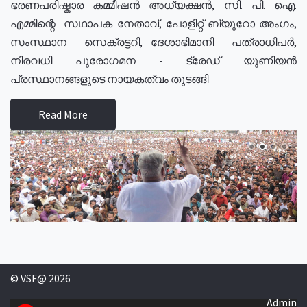
ഭരണപരിഷ്കാര കമ്മീഷൻ അധ്യക്ഷൻ, സി. പി. ഐ.
എമ്മിന്റെ സഥാപക നേതാവ്, പോളിറ്റ് ബ്യുറോ അംഗം,
സംസ്ഥാന സെക്രട്ടറി, ദേശാഭിമാനി പത്രാധിപർ,
നിരവധി പുരോഗമന - ട്രേഡ് യൂണിയൻ
പ്രസ്ഥാനങ്ങളുടെ നായകത്വം തുടങ്ങി
Read More
© VSF@ 2026
Admin