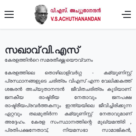
സഖാവ് വി.എസ്
കേരളത്തിൻറെ സമരതീക്ഷ്ണ യൌവ്വനം
കേരളത്തിലെ തൊഴിലാളിവർഗ്ഗ - കമ്യൂണിസ്റ്റ്
പ്രസ്ഥാനങ്ങളുടെ ചരിത്രം വിഎസ് എന്ന വേലിക്കകത്ത്
ശങ്കരൻ അച്യുതാനന്ദൻ ജീവിതചരിത്രം കൂടിയാണ്.
ജനകീയ രാഷ്ട്രീയ നേതാവും ജനപക്ഷ
രാഷ്ട്രീയപ്രവർത്തകനും ഇന്ത്യയിലെ ജീവിച്ചിരിക്കുന്ന
ഏറ്റവും തലമുതിർന്ന കമ്യൂണിസ്റ്റ് നേതാവുമാണ്
അദ്ദേഹം. കേരള സംസ്ഥാനത്തിന്റെ മുഖ്യമന്ത്രി ,
പ്രതിപക്ഷനേതാവ്, നിയമസഭാ സാമാജികൻ,