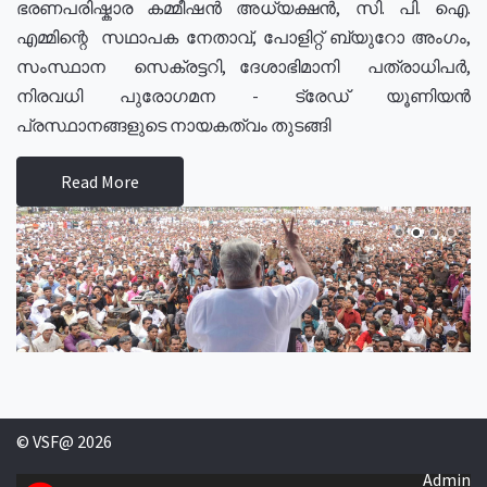
ഭരണപരിഷ്കാര കമ്മീഷൻ അധ്യക്ഷൻ, സി. പി. ഐ.
എമ്മിന്റെ സഥാപക നേതാവ്, പോളിറ്റ് ബ്യുറോ അംഗം,
സംസ്ഥാന സെക്രട്ടറി, ദേശാഭിമാനി പത്രാധിപർ,
നിരവധി പുരോഗമന - ട്രേഡ് യൂണിയൻ
പ്രസ്ഥാനങ്ങളുടെ നായകത്വം തുടങ്ങി
Read More
© VSF@ 2026
Admin