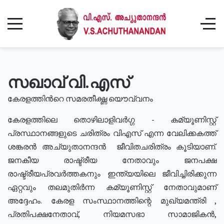
സഖാവ് വി.എസ്
കേരളത്തിൻറെ സമരതീക്ഷ്ണ യൌവ്വനം
കേരളത്തിലെ തൊഴിലാളിവർഗ്ഗ - കമ്യൂണിസ്റ്റ്
പ്രസ്ഥാനങ്ങളുടെ ചരിത്രം വിഎസ് എന്ന വേലിക്കകത്ത്
ശങ്കരൻ അച്യുതാനന്ദൻ ജീവിതചരിത്രം കൂടിയാണ്.
ജനകീയ രാഷ്ട്രീയ നേതാവും ജനപക്ഷ
രാഷ്ട്രീയപ്രവർത്തകനും ഇന്ത്യയിലെ ജീവിച്ചിരിക്കുന്ന
ഏറ്റവും തലമുതിർന്ന കമ്യൂണിസ്റ്റ് നേതാവുമാണ്
അദ്ദേഹം. കേരള സംസ്ഥാനത്തിന്റെ മുഖ്യമന്ത്രി ,
പ്രതിപക്ഷനേതാവ്, നിയമസഭാ സാമാജികൻ,