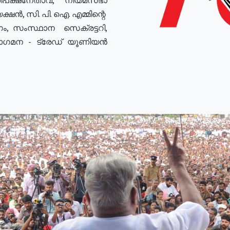
ഷൻ, സി. പി. ഐ. എമ്മിന്റെ
ം, സംസ്ഥാന സെക്രട്ടറി,
രോഗമന - ട്രേഡ് യൂണിയൻ