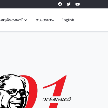
ആർക്കൈവ്
സംഗമനം
English