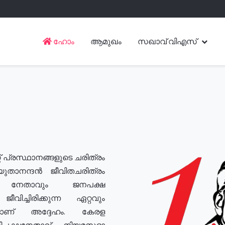
ഹോം
ആമുഖം
സഖാവ് വിഎസ്
് പ്രസ്ഥാനങ്ങളുടെ ചരിത്രം
യുതാനന്ദൻ ജീവിതചരിത്രം
യ നേതാവും ജനപക്ഷ
വിച്ചിരിക്കുന്ന ഏറ്റവും
ുമാണ് അദ്ദേഹം. കേരള
രതിപക്ഷനേതാവ്, നിയമസഭാ