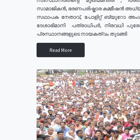
സാമാജികൻ, ഭരണപരിഷ്കാര കമ്മീഷൻ അധ്യക്
സഥാപക നേതാവ്, പോളിറ്റ് ബ്യുറോ അംഗ
ദേശാഭിമാനി പത്രാധിപർ, നിരവധി പു
പ്രസ്ഥാനങ്ങളുടെ നായകത്വം തുടങ്ങി
Read More