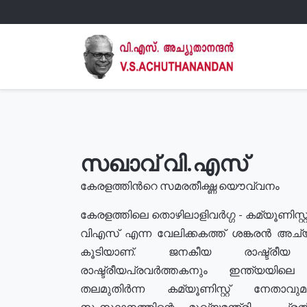
സഖാവ് വി.എസ്
കേരളത്തിൻറെ സമരതീക്ഷ്ണ യൌവ്വനം
കേരളത്തിലെ തൊഴിലാളിവർഗ്ഗ - കമ്യൂണിസ്റ്റ
വിഎസ് എന്ന വേലിക്കകത്ത് ശങ്കരൻ അച്
കൂടിയാണ്. ജനകീയ രാഷ്ട്രീ
രാഷ്ട്രീയപ്രവർത്തകനും ഇന്ത്യയിലെ ജീ
തലമുതിർന്ന കമ്യൂണിസ്റ്റ് നേതാവ
സംസ്ഥാനത്തിന്റെ മുഖ്യമന്ത്രി , പ്