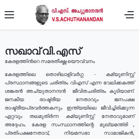
സഖാവ് വി.എസ്
കേരളത്തിൻറെ സമരതീക്ഷ്ണ യൌവ്വനം
കേരളത്തിലെ തൊഴിലാളിവർഗ്ഗ - കമ്യൂണിസ്റ്റ്
പ്രസ്ഥാനങ്ങളുടെ ചരിത്രം വിഎസ് എന്ന വേലിക്കകത്ത്
ശങ്കരൻ അച്യുതാനന്ദൻ ജീവിതചരിത്രം കൂടിയാണ്.
ജനകീയ രാഷ്ട്രീയ നേതാവും ജനപക്ഷ
രാഷ്ട്രീയപ്രവർത്തകനും ഇന്ത്യയിലെ ജീവിച്ചിരിക്കുന്ന
ഏറ്റവും തലമുതിർന്ന കമ്യൂണിസ്റ്റ് നേതാവുമാണ്
അദ്ദേഹം. കേരള സംസ്ഥാനത്തിന്റെ മുഖ്യമന്ത്രി ,
പ്രതിപക്ഷനേതാവ്, നിയമസഭാ സാമാജികൻ,