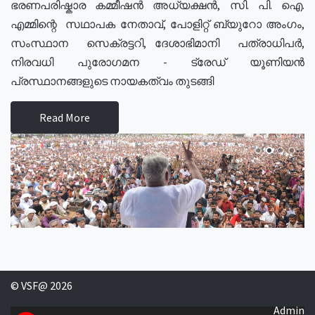
ഭരണപരിഷ്കാര കമ്മീഷൻ അധ്യക്ഷൻ, സി. പി. ഐ.
എമ്മിന്റെ സഥാപക നേതാവ്, പോളിറ്റ് ബ്യുറോ അംഗം,
സംസ്ഥാന സെക്രട്ടറി, ദേശാഭിമാനി പത്രാധിപർ,
നിരവധി പുരോഗമന - ട്രേഡ് യൂണിയൻ
പ്രസ്ഥാനങ്ങളുടെ നായകത്വം തുടങ്ങി
Read More
© VSF@ 2026
Admin