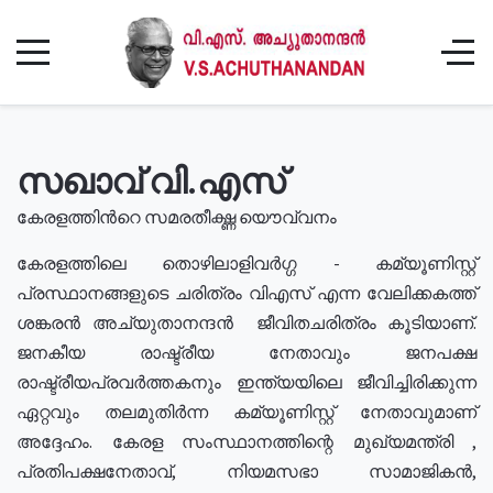
സഖാവ് വി.എസ്
കേരളത്തിൻറെ സമരതീക്ഷ്ണ യൌവ്വനം
കേരളത്തിലെ തൊഴിലാളിവർഗ്ഗ - കമ്യൂണിസ്റ്റ്
പ്രസ്ഥാനങ്ങളുടെ ചരിത്രം വിഎസ് എന്ന വേലിക്കകത്ത്
ശങ്കരൻ അച്യുതാനന്ദൻ ജീവിതചരിത്രം കൂടിയാണ്.
ജനകീയ രാഷ്ട്രീയ നേതാവും ജനപക്ഷ
രാഷ്ട്രീയപ്രവർത്തകനും ഇന്ത്യയിലെ ജീവിച്ചിരിക്കുന്ന
ഏറ്റവും തലമുതിർന്ന കമ്യൂണിസ്റ്റ് നേതാവുമാണ്
അദ്ദേഹം. കേരള സംസ്ഥാനത്തിന്റെ മുഖ്യമന്ത്രി ,
പ്രതിപക്ഷനേതാവ്, നിയമസഭാ സാമാജികൻ,