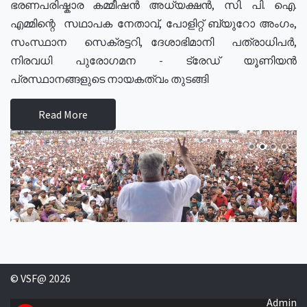
ഭരണപരിഷ്കാര കമ്മീഷൻ അധ്യക്ഷൻ, സി. പി. ഐ.
എമ്മിന്റെ സഥാപക നേതാവ്, പോളിറ്റ് ബ്യുറോ അംഗം,
സംസ്ഥാന സെക്രട്ടറി, ദേശാഭിമാനി പത്രാധിപർ,
നിരവധി പുരോഗമന - ട്രേഡ് യൂണിയൻ
പ്രസ്ഥാനങ്ങളുടെ നായകത്വം തുടങ്ങി
Read More
© VSF@ 2026
Admin