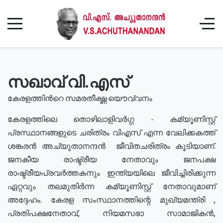
സഖാവ് വി.എസ്
കേരളത്തിൻറെ സമരതീക്ഷ്ണ യൌവ്വനം
കേരളത്തിലെ തൊഴിലാളിവർഗ്ഗ - കമ്യൂണിസ്റ്റ്
പ്രസ്ഥാനങ്ങളുടെ ചരിത്രം വിഎസ് എന്ന വേലിക്കകത്ത്
ശങ്കരൻ അച്യുതാനന്ദൻ ജീവിതചരിത്രം കൂടിയാണ്.
ജനകീയ രാഷ്ട്രീയ നേതാവും ജനപക്ഷ
രാഷ്ട്രീയപ്രവർത്തകനും ഇന്ത്യയിലെ ജീവിച്ചിരിക്കുന്ന
ഏറ്റവും തലമുതിർന്ന കമ്യൂണിസ്റ്റ് നേതാവുമാണ്
അദ്ദേഹം. കേരള സംസ്ഥാനത്തിന്റെ മുഖ്യമന്ത്രി ,
പ്രതിപക്ഷനേതാവ്, നിയമസഭാ സാമാജികൻ,