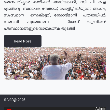
ഭരണപരിഷ്കാര കമ്മീഷൻ അധ്യക്ഷൻ, സി. പി. ഐ.
എമ്മിന്റെ സഥാപക നേതാവ്, പോളിറ്റ് ബ്യുറോ അംഗം,
സംസ്ഥാന സെക്രട്ടറി, ദേശാഭിമാനി പത്രാധിപർ,
നിരവധി പുരോഗമന - ട്രേഡ് യൂണിയൻ
പ്രസ്ഥാനങ്ങളുടെ നായകത്വം തുടങ്ങി
Read More
© VSF@ 2026
Admin