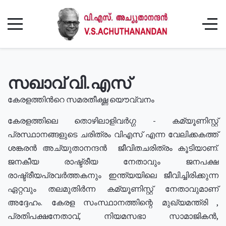
സഖാവ് വി.എസ്
കേരളത്തിൻറെ സമരതീക്ഷ്ണ യൌവ്വനം
കേരളത്തിലെ തൊഴിലാളിവർഗ്ഗ - കമ്യൂണിസ്റ്റ്
പ്രസ്ഥാനങ്ങളുടെ ചരിത്രം വിഎസ് എന്ന വേലിക്കകത്ത്
ശങ്കരൻ അച്യുതാനന്ദൻ ജീവിതചരിത്രം കൂടിയാണ്.
ജനകീയ രാഷ്ട്രീയ നേതാവും ജനപക്ഷ
രാഷ്ട്രീയപ്രവർത്തകനും ഇന്ത്യയിലെ ജീവിച്ചിരിക്കുന്ന
ഏറ്റവും തലമുതിർന്ന കമ്യൂണിസ്റ്റ് നേതാവുമാണ്
അദ്ദേഹം. കേരള സംസ്ഥാനത്തിന്റെ മുഖ്യമന്ത്രി ,
പ്രതിപക്ഷനേതാവ്, നിയമസഭാ സാമാജികൻ,