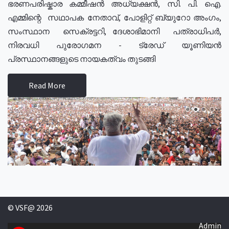
ഭരണപരിഷ്കാര കമ്മീഷൻ അധ്യക്ഷൻ, സി. പി. ഐ.
എമ്മിന്റെ സഥാപക നേതാവ്, പോളിറ്റ് ബ്യുറോ അംഗം,
സംസ്ഥാന സെക്രട്ടറി, ദേശാഭിമാനി പത്രാധിപർ,
നിരവധി പുരോഗമന - ട്രേഡ് യൂണിയൻ
പ്രസ്ഥാനങ്ങളുടെ നായകത്വം തുടങ്ങി
Read More
© VSF@ 2026
Admin