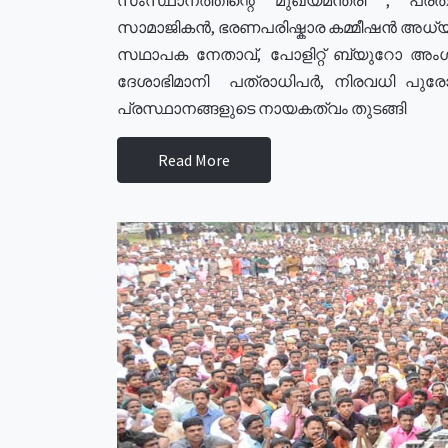
സാമാജികൻ, ഭരണപരിഷ്കാര കമ്മീഷൻ അധ്യക്
സഥാപക നേതാവ്, പോളിറ്റ് ബ്യുറോ അംഗ
ദേശാഭിമാനി പത്രാധിപർ, നിരവധി പു
പ്രസ്ഥാനങ്ങളുടെ നായകത്വം തുടങ്ങി
Read More