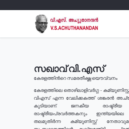
സഖാവ് വി.എസ്
കേരളത്തിൻറെ സമരതീക്ഷ്ണ യൌവ്വനം
കേരളത്തിലെ തൊഴിലാളിവർഗ്ഗ - കമ്യൂണിസ്റ്റ
വിഎസ് എന്ന വേലിക്കകത്ത് ശങ്കരൻ അച്
കൂടിയാണ്. ജനകീയ രാഷ്ട്രീ
രാഷ്ട്രീയപ്രവർത്തകനും ഇന്ത്യയിലെ ജീ
തലമുതിർന്ന കമ്യൂണിസ്റ്റ് നേതാവ
സംസ്ഥാനത്തിന്റെ മുഖ്യമന്ത്രി , പ്