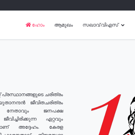
ഹോം
ആമുഖം
സഖാവ് വിഎസ്
് പ്രസ്ഥാനങ്ങളുടെ ചരിത്രം
യുതാനന്ദൻ ജീവിതചരിത്രം
യ നേതാവും ജനപക്ഷ
വിച്ചിരിക്കുന്ന ഏറ്റവും
ുമാണ് അദ്ദേഹം. കേരള
രതിപക്ഷനേതാവ്, നിയമസഭാ