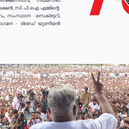
ഷൻ, സി. പി. ഐ. എമ്മിന്റെ
ം, സംസ്ഥാന സെക്രട്ടറി,
രോഗമന - ട്രേഡ് യൂണിയൻ