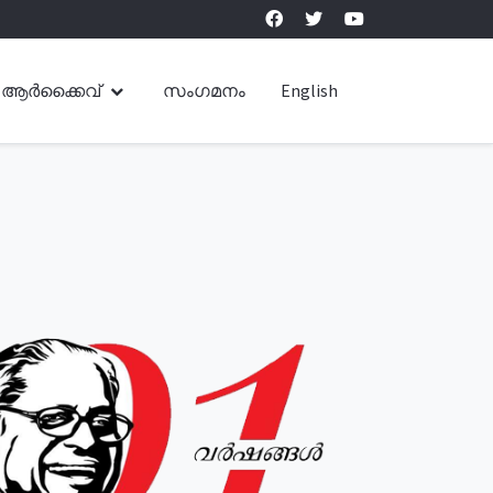
ആർക്കൈവ്
സംഗമനം
English