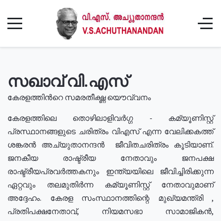
സഖാവ് വി.എസ്
കേരളത്തിൻറെ സമരതീക്ഷ്ണ യൌവ്വനം
കേരളത്തിലെ തൊഴിലാളിവർഗ്ഗ - കമ്യൂണിസ്റ്റ്
പ്രസ്ഥാനങ്ങളുടെ ചരിത്രം വിഎസ് എന്ന വേലിക്കകത്ത്
ശങ്കരൻ അച്യുതാനന്ദൻ ജീവിതചരിത്രം കൂടിയാണ്.
ജനകീയ രാഷ്ട്രീയ നേതാവും ജനപക്ഷ
രാഷ്ട്രീയപ്രവർത്തകനും ഇന്ത്യയിലെ ജീവിച്ചിരിക്കുന്ന
ഏറ്റവും തലമുതിർന്ന കമ്യൂണിസ്റ്റ് നേതാവുമാണ്
അദ്ദേഹം. കേരള സംസ്ഥാനത്തിന്റെ മുഖ്യമന്ത്രി ,
പ്രതിപക്ഷനേതാവ്, നിയമസഭാ സാമാജികൻ,