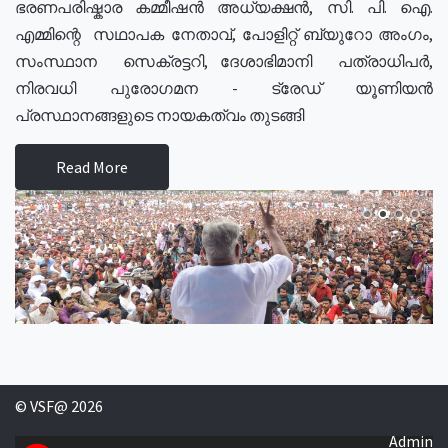
ഭരണപരിഷ്കാര കമ്മീഷൻ അധ്യക്ഷൻ, സി. പി. ഐ.
എമ്മിന്റെ സഥാപക നേതാവ്, പോളിറ്റ് ബ്യുറോ അംഗം,
സംസ്ഥാന സെക്രട്ടറി, ദേശാഭിമാനി പത്രാധിപർ,
നിരവധി പുരോഗമന - ട്രേഡ് യൂണിയൻ
പ്രസ്ഥാനങ്ങളുടെ നായകത്വം തുടങ്ങി
Read More
© VSF@ 2026
Admin