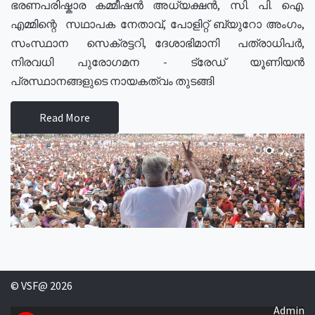
ഭരണപരിഷ്കാര കമ്മീഷൻ അധ്യക്ഷൻ, സി. പി. ഐ.
എമ്മിന്റെ സഥാപക നേതാവ്, പോളിറ്റ് ബ്യുറോ അംഗം,
സംസ്ഥാന സെക്രട്ടറി, ദേശാഭിമാനി പത്രാധിപർ,
നിരവധി പുരോഗമന - ട്രേഡ് യൂണിയൻ
പ്രസ്ഥാനങ്ങളുടെ നായകത്വം തുടങ്ങി
Read More
© VSF@ 2026
Admin