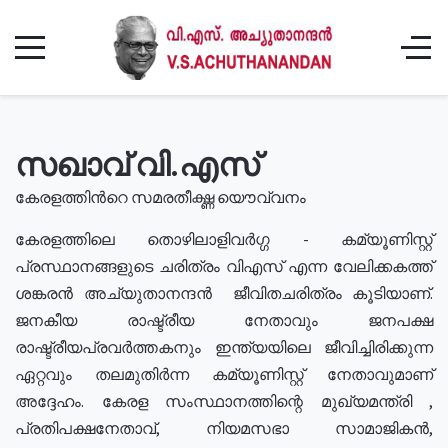
സഖാവ് വി.എസ്
കേരളത്തിൻറെ സമരതീക്ഷ്ണ യൌവ്വനം
കേരളത്തിലെ തൊഴിലാളിവർഗ്ഗ - കമ്യൂണിസ്റ്റ്
പ്രസ്ഥാനങ്ങളുടെ ചരിത്രം വിഎസ് എന്ന വേലിക്കകത്ത്
ശങ്കരൻ അച്യുതാനന്ദൻ ജീവിതചരിത്രം കൂടിയാണ്.
ജനകീയ രാഷ്ട്രീയ നേതാവും ജനപക്ഷ
രാഷ്ട്രീയപ്രവർത്തകനും ഇന്ത്യയിലെ ജീവിച്ചിരിക്കുന്ന
ഏറ്റവും തലമുതിർന്ന കമ്യൂണിസ്റ്റ് നേതാവുമാണ്
അദ്ദേഹം. കേരള സംസ്ഥാനത്തിന്റെ മുഖ്യമന്ത്രി ,
പ്രതിപക്ഷനേതാവ്, നിയമസഭാ സാമാജികൻ,