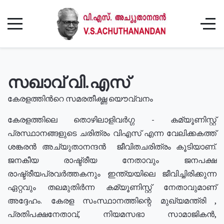
സഖാവ് വി.എസ്
കേരളത്തിൻറെ സമരതീക്ഷ്ണ യൌവ്വനം
കേരളത്തിലെ തൊഴിലാളിവർഗ്ഗ - കമ്യൂണിസ്റ്റ്
പ്രസ്ഥാനങ്ങളുടെ ചരിത്രം വിഎസ് എന്ന വേലിക്കകത്ത്
ശങ്കരൻ അച്യുതാനന്ദൻ ജീവിതചരിത്രം കൂടിയാണ്.
ജനകീയ രാഷ്ട്രീയ നേതാവും ജനപക്ഷ
രാഷ്ട്രീയപ്രവർത്തകനും ഇന്ത്യയിലെ ജീവിച്ചിരിക്കുന്ന
ഏറ്റവും തലമുതിർന്ന കമ്യൂണിസ്റ്റ് നേതാവുമാണ്
അദ്ദേഹം. കേരള സംസ്ഥാനത്തിന്റെ മുഖ്യമന്ത്രി ,
പ്രതിപക്ഷനേതാവ്, നിയമസഭാ സാമാജികൻ,