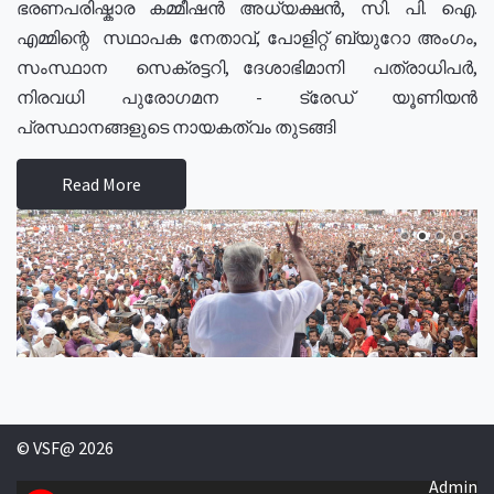
ഭരണപരിഷ്കാര കമ്മീഷൻ അധ്യക്ഷൻ, സി. പി. ഐ.
എമ്മിന്റെ സഥാപക നേതാവ്, പോളിറ്റ് ബ്യുറോ അംഗം,
സംസ്ഥാന സെക്രട്ടറി, ദേശാഭിമാനി പത്രാധിപർ,
നിരവധി പുരോഗമന - ട്രേഡ് യൂണിയൻ
പ്രസ്ഥാനങ്ങളുടെ നായകത്വം തുടങ്ങി
Read More
© VSF@ 2026
Admin