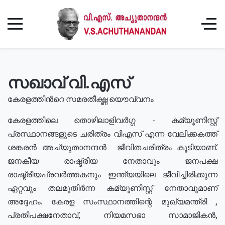
സഖാവ് വി.എസ്
കേരളത്തിൻറെ സമരതീക്ഷ്ണ യൌവ്വനം
കേരളത്തിലെ തൊഴിലാളിവർഗ്ഗ - കമ്യൂണിസ്റ്റ്
പ്രസ്ഥാനങ്ങളുടെ ചരിത്രം വിഎസ് എന്ന വേലിക്കകത്ത്
ശങ്കരൻ അച്യുതാനന്ദൻ ജീവിതചരിത്രം കൂടിയാണ്.
ജനകീയ രാഷ്ട്രീയ നേതാവും ജനപക്ഷ
രാഷ്ട്രീയപ്രവർത്തകനും ഇന്ത്യയിലെ ജീവിച്ചിരിക്കുന്ന
ഏറ്റവും തലമുതിർന്ന കമ്യൂണിസ്റ്റ് നേതാവുമാണ്
അദ്ദേഹം. കേരള സംസ്ഥാനത്തിന്റെ മുഖ്യമന്ത്രി ,
പ്രതിപക്ഷനേതാവ്, നിയമസഭാ സാമാജികൻ,