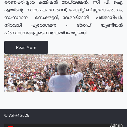
ഭരണപരിഷ്കാര കമ്മീഷൻ അധ്യക്ഷൻ, സി. പി. ഐ.
എമ്മിന്റെ സഥാപക നേതാവ്, പോളിറ്റ് ബ്യുറോ അംഗം,
സംസ്ഥാന സെക്രട്ടറി, ദേശാഭിമാനി പത്രാധിപർ,
നിരവധി പുരോഗമന - ട്രേഡ് യൂണിയൻ
പ്രസ്ഥാനങ്ങളുടെ നായകത്വം തുടങ്ങി
Read More
© VSF@ 2026
Admin