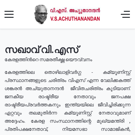
സഖാവ് വി.എസ്
കേരളത്തിൻറെ സമരതീക്ഷ്ണ യൌവ്വനം
കേരളത്തിലെ തൊഴിലാളിവർഗ്ഗ - കമ്യൂണിസ്റ്റ്
പ്രസ്ഥാനങ്ങളുടെ ചരിത്രം വിഎസ് എന്ന വേലിക്കകത്ത്
ശങ്കരൻ അച്യുതാനന്ദൻ ജീവിതചരിത്രം കൂടിയാണ്.
ജനകീയ രാഷ്ട്രീയ നേതാവും ജനപക്ഷ
രാഷ്ട്രീയപ്രവർത്തകനും ഇന്ത്യയിലെ ജീവിച്ചിരിക്കുന്ന
ഏറ്റവും തലമുതിർന്ന കമ്യൂണിസ്റ്റ് നേതാവുമാണ്
അദ്ദേഹം. കേരള സംസ്ഥാനത്തിന്റെ മുഖ്യമന്ത്രി ,
പ്രതിപക്ഷനേതാവ്, നിയമസഭാ സാമാജികൻ,