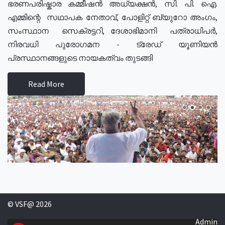
ഭരണപരിഷ്കാര കമ്മീഷൻ അധ്യക്ഷൻ, സി. പി. ഐ.
എമ്മിന്റെ സഥാപക നേതാവ്, പോളിറ്റ് ബ്യുറോ അംഗം,
സംസ്ഥാന സെക്രട്ടറി, ദേശാഭിമാനി പത്രാധിപർ,
നിരവധി പുരോഗമന - ട്രേഡ് യൂണിയൻ
പ്രസ്ഥാനങ്ങളുടെ നായകത്വം തുടങ്ങി
Read More
© VSF@ 2026
Admin