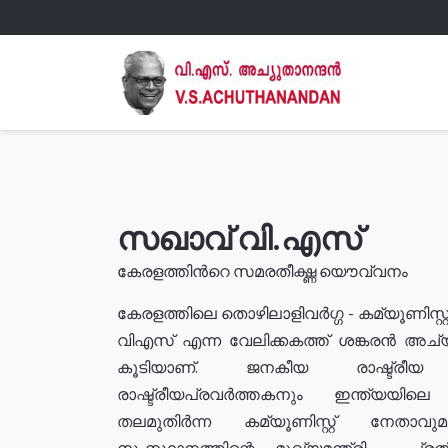
സഖാവ് വി.എസ്
കേരളത്തിൻറെ സമരതീക്ഷ്ണ യൌവ്വനം
കേരളത്തിലെ തൊഴിലാളിവർഗ്ഗ - കമ്യൂണിസ്റ്റ
വിഎസ് എന്ന വേലിക്കകത്ത് ശങ്കരൻ അച്
കൂടിയാണ്. ജനകീയ രാഷ്ട്രീ
രാഷ്ട്രീയപ്രവർത്തകനും ഇന്ത്യയിലെ ജീ
തലമുതിർന്ന കമ്യൂണിസ്റ്റ് നേതാവ
സംസ്ഥാനത്തിന്റെ മുഖ്യമന്ത്രി , പ്