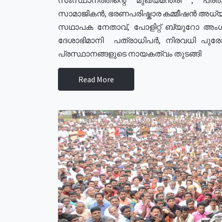
സാമാജികൻ, ഭരണപരിഷ്കാര കമ്മീഷൻ അധ്യക്
സഥാപക നേതാവ്, പോളിറ്റ് ബ്യുറോ അംഗ
ദേശാഭിമാനി പത്രാധിപർ, നിരവധി പു
പ്രസ്ഥാനങ്ങളുടെ നായകത്വം തുടങ്ങി
Read More