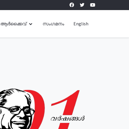
ആർക്കൈവ്
സംഗമനം
English