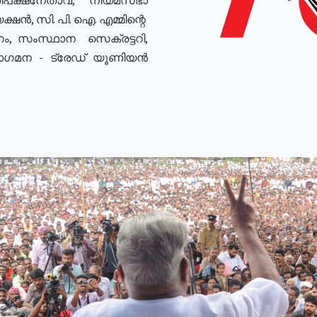
ഷൻ, സി. പി. ഐ. എമ്മിന്റെ
ം, സംസ്ഥാന സെക്രട്ടറി,
രോഗമന - ട്രേഡ് യൂണിയൻ