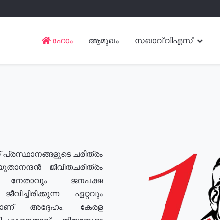
ഹോം
ആമുഖം
സഖാവ് വിഎസ്
് പ്രസ്ഥാനങ്ങളുടെ ചരിത്രം
യുതാനന്ദൻ ജീവിതചരിത്രം
യ നേതാവും ജനപക്ഷ
വിച്ചിരിക്കുന്ന ഏറ്റവും
ുമാണ് അദ്ദേഹം. കേരള
രതിപക്ഷനേതാവ്, നിയമസഭാ