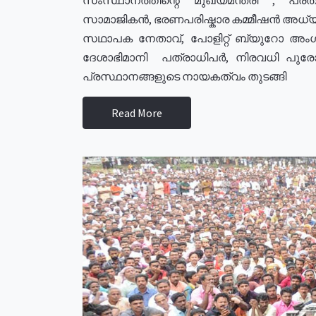
സാമാജികൻ, ഭരണപരിഷ്കാര കമ്മീഷൻ അധ്യക്
സഥാപക നേതാവ്, പോളിറ്റ് ബ്യുറോ അംഗ
ദേശാഭിമാനി പത്രാധിപർ, നിരവധി പു
പ്രസ്ഥാനങ്ങളുടെ നായകത്വം തുടങ്ങി
Read More