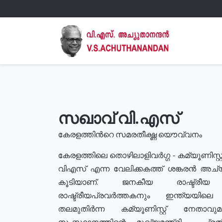
സഖാവ് വി.എസ്
കേരളത്തിൻറെ സമരതീക്ഷ്ണ യൌവ്വനം
കേരളത്തിലെ തൊഴിലാളിവർഗ്ഗ - കമ്യൂണിസ്റ്റ
വിഎസ് എന്ന വേലിക്കകത്ത് ശങ്കരൻ അച്
കൂടിയാണ്. ജനകീയ രാഷ്ട്രീ
രാഷ്ട്രീയപ്രവർത്തകനും ഇന്ത്യയിലെ ജീ
തലമുതിർന്ന കമ്യൂണിസ്റ്റ് നേതാവ
സംസ്ഥാനത്തിന്റെ മുഖ്യമന്ത്രി , പ്