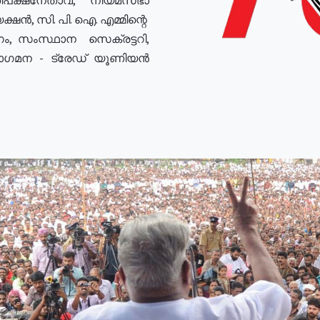
ഷൻ, സി. പി. ഐ. എമ്മിന്റെ
ം, സംസ്ഥാന സെക്രട്ടറി,
രോഗമന - ട്രേഡ് യൂണിയൻ