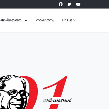
ആർക്കൈവ്
സംഗമനം
English