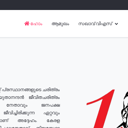
ഹോം
ആമുഖം
സഖാവ് വിഎസ്
് പ്രസ്ഥാനങ്ങളുടെ ചരിത്രം
യുതാനന്ദൻ ജീവിതചരിത്രം
യ നേതാവും ജനപക്ഷ
വിച്ചിരിക്കുന്ന ഏറ്റവും
ുമാണ് അദ്ദേഹം. കേരള
രതിപക്ഷനേതാവ്, നിയമസഭാ