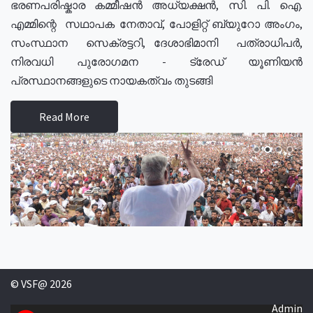
ഭരണപരിഷ്കാര കമ്മീഷൻ അധ്യക്ഷൻ, സി. പി. ഐ.
എമ്മിന്റെ സഥാപക നേതാവ്, പോളിറ്റ് ബ്യുറോ അംഗം,
സംസ്ഥാന സെക്രട്ടറി, ദേശാഭിമാനി പത്രാധിപർ,
നിരവധി പുരോഗമന - ട്രേഡ് യൂണിയൻ
പ്രസ്ഥാനങ്ങളുടെ നായകത്വം തുടങ്ങി
Read More
© VSF@ 2026
Admin