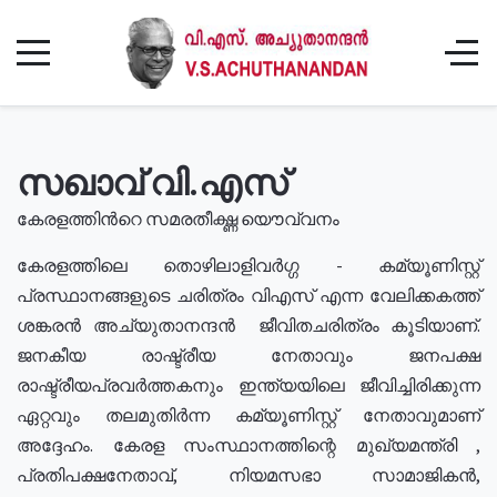
സഖാവ് വി.എസ്
കേരളത്തിൻറെ സമരതീക്ഷ്ണ യൌവ്വനം
കേരളത്തിലെ തൊഴിലാളിവർഗ്ഗ - കമ്യൂണിസ്റ്റ്
പ്രസ്ഥാനങ്ങളുടെ ചരിത്രം വിഎസ് എന്ന വേലിക്കകത്ത്
ശങ്കരൻ അച്യുതാനന്ദൻ ജീവിതചരിത്രം കൂടിയാണ്.
ജനകീയ രാഷ്ട്രീയ നേതാവും ജനപക്ഷ
രാഷ്ട്രീയപ്രവർത്തകനും ഇന്ത്യയിലെ ജീവിച്ചിരിക്കുന്ന
ഏറ്റവും തലമുതിർന്ന കമ്യൂണിസ്റ്റ് നേതാവുമാണ്
അദ്ദേഹം. കേരള സംസ്ഥാനത്തിന്റെ മുഖ്യമന്ത്രി ,
പ്രതിപക്ഷനേതാവ്, നിയമസഭാ സാമാജികൻ,