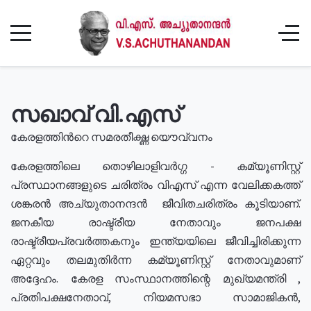
സഖാവ് വി.എസ്
കേരളത്തിൻറെ സമരതീക്ഷ്ണ യൌവ്വനം
കേരളത്തിലെ തൊഴിലാളിവർഗ്ഗ - കമ്യൂണിസ്റ്റ്
പ്രസ്ഥാനങ്ങളുടെ ചരിത്രം വിഎസ് എന്ന വേലിക്കകത്ത്
ശങ്കരൻ അച്യുതാനന്ദൻ ജീവിതചരിത്രം കൂടിയാണ്.
ജനകീയ രാഷ്ട്രീയ നേതാവും ജനപക്ഷ
രാഷ്ട്രീയപ്രവർത്തകനും ഇന്ത്യയിലെ ജീവിച്ചിരിക്കുന്ന
ഏറ്റവും തലമുതിർന്ന കമ്യൂണിസ്റ്റ് നേതാവുമാണ്
അദ്ദേഹം. കേരള സംസ്ഥാനത്തിന്റെ മുഖ്യമന്ത്രി ,
പ്രതിപക്ഷനേതാവ്, നിയമസഭാ സാമാജികൻ,