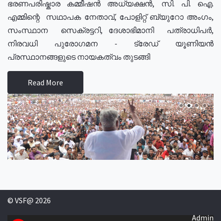
ഭരണപരിഷ്കാര കമ്മീഷൻ അധ്യക്ഷൻ, സി. പി. ഐ.
എമ്മിന്റെ സഥാപക നേതാവ്, പോളിറ്റ് ബ്യുറോ അംഗം,
സംസ്ഥാന സെക്രട്ടറി, ദേശാഭിമാനി പത്രാധിപർ,
നിരവധി പുരോഗമന - ട്രേഡ് യൂണിയൻ
പ്രസ്ഥാനങ്ങളുടെ നായകത്വം തുടങ്ങി
Read More
© VSF@ 2026
Admin