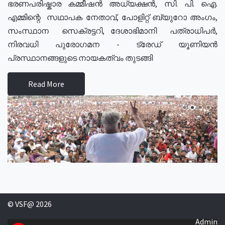
ഭരണപരിഷ്കാര കമ്മീഷൻ അധ്യക്ഷൻ, സി. പി. ഐ.
എമ്മിന്റെ സഥാപക നേതാവ്, പോളിറ്റ് ബ്യുറോ അംഗം,
സംസ്ഥാന സെക്രട്ടറി, ദേശാഭിമാനി പത്രാധിപർ,
നിരവധി പുരോഗമന - ട്രേഡ് യൂണിയൻ
പ്രസ്ഥാനങ്ങളുടെ നായകത്വം തുടങ്ങി
Read More
© VSF@ 2026
Admin