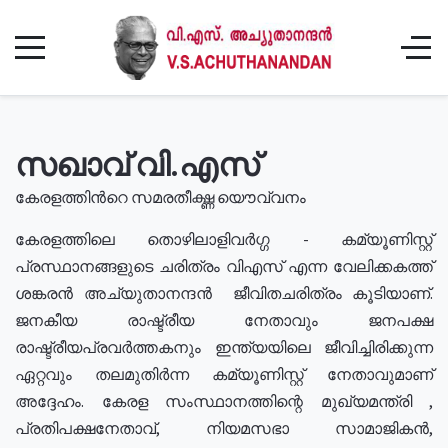
സഖാവ് വി.എസ്
കേരളത്തിൻറെ സമരതീക്ഷ്ണ യൌവ്വനം
കേരളത്തിലെ തൊഴിലാളിവർഗ്ഗ - കമ്യൂണിസ്റ്റ്
പ്രസ്ഥാനങ്ങളുടെ ചരിത്രം വിഎസ് എന്ന വേലിക്കകത്ത്
ശങ്കരൻ അച്യുതാനന്ദൻ ജീവിതചരിത്രം കൂടിയാണ്.
ജനകീയ രാഷ്ട്രീയ നേതാവും ജനപക്ഷ
രാഷ്ട്രീയപ്രവർത്തകനും ഇന്ത്യയിലെ ജീവിച്ചിരിക്കുന്ന
ഏറ്റവും തലമുതിർന്ന കമ്യൂണിസ്റ്റ് നേതാവുമാണ്
അദ്ദേഹം. കേരള സംസ്ഥാനത്തിന്റെ മുഖ്യമന്ത്രി ,
പ്രതിപക്ഷനേതാവ്, നിയമസഭാ സാമാജികൻ,