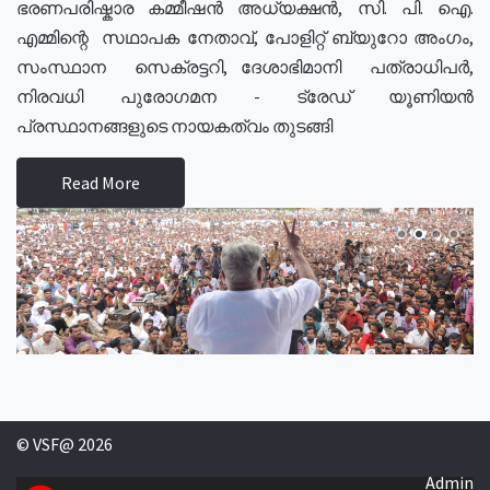
ഭരണപരിഷ്കാര കമ്മീഷൻ അധ്യക്ഷൻ, സി. പി. ഐ.
എമ്മിന്റെ സഥാപക നേതാവ്, പോളിറ്റ് ബ്യുറോ അംഗം,
സംസ്ഥാന സെക്രട്ടറി, ദേശാഭിമാനി പത്രാധിപർ,
നിരവധി പുരോഗമന - ട്രേഡ് യൂണിയൻ
പ്രസ്ഥാനങ്ങളുടെ നായകത്വം തുടങ്ങി
Read More
© VSF@ 2026
Admin