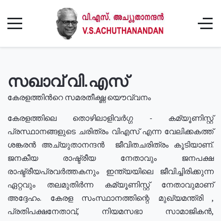
സഖാവ് വി.എസ്
കേരളത്തിൻറെ സമരതീക്ഷ്ണ യൌവ്വനം
കേരളത്തിലെ തൊഴിലാളിവർഗ്ഗ - കമ്യൂണിസ്റ്റ്
പ്രസ്ഥാനങ്ങളുടെ ചരിത്രം വിഎസ് എന്ന വേലിക്കകത്ത്
ശങ്കരൻ അച്യുതാനന്ദൻ ജീവിതചരിത്രം കൂടിയാണ്.
ജനകീയ രാഷ്ട്രീയ നേതാവും ജനപക്ഷ
രാഷ്ട്രീയപ്രവർത്തകനും ഇന്ത്യയിലെ ജീവിച്ചിരിക്കുന്ന
ഏറ്റവും തലമുതിർന്ന കമ്യൂണിസ്റ്റ് നേതാവുമാണ്
അദ്ദേഹം. കേരള സംസ്ഥാനത്തിന്റെ മുഖ്യമന്ത്രി ,
പ്രതിപക്ഷനേതാവ്, നിയമസഭാ സാമാജികൻ,