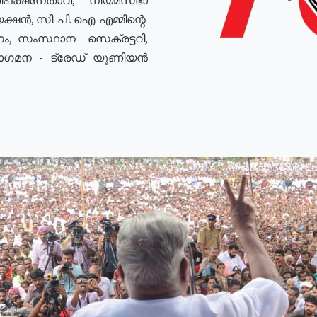
ഷൻ, സി. പി. ഐ. എമ്മിന്റെ
ം, സംസ്ഥാന സെക്രട്ടറി,
രോഗമന - ട്രേഡ് യൂണിയൻ