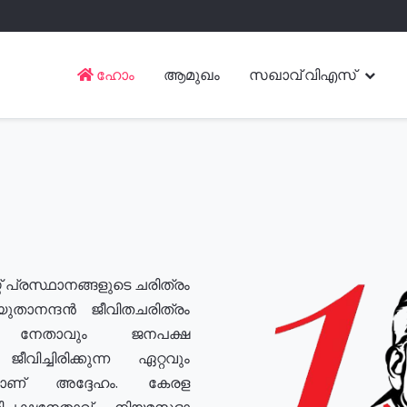
ഹോം
ആമുഖം
സഖാവ് വിഎസ്
് പ്രസ്ഥാനങ്ങളുടെ ചരിത്രം
യുതാനന്ദൻ ജീവിതചരിത്രം
യ നേതാവും ജനപക്ഷ
വിച്ചിരിക്കുന്ന ഏറ്റവും
ുമാണ് അദ്ദേഹം. കേരള
രതിപക്ഷനേതാവ്, നിയമസഭാ