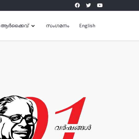
ആർക്കൈവ്
സംഗമനം
English