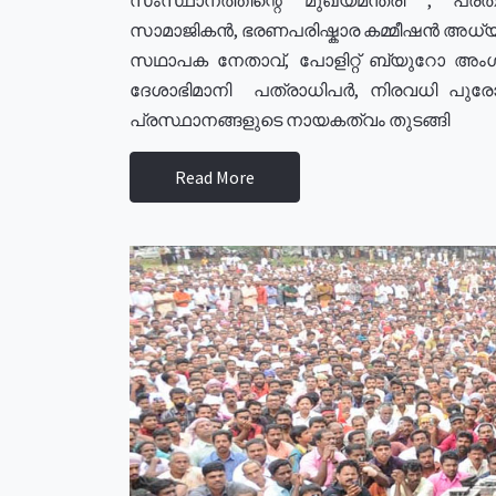
സാമാജികൻ, ഭരണപരിഷ്കാര കമ്മീഷൻ അധ്യക്
സഥാപക നേതാവ്, പോളിറ്റ് ബ്യുറോ അംഗ
ദേശാഭിമാനി പത്രാധിപർ, നിരവധി പു
പ്രസ്ഥാനങ്ങളുടെ നായകത്വം തുടങ്ങി
Read More