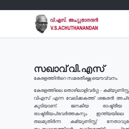
സഖാവ് വി.എസ്
കേരളത്തിൻറെ സമരതീക്ഷ്ണ യൌവ്വനം
കേരളത്തിലെ തൊഴിലാളിവർഗ്ഗ - കമ്യൂണിസ്റ്റ
വിഎസ് എന്ന വേലിക്കകത്ത് ശങ്കരൻ അച്
കൂടിയാണ്. ജനകീയ രാഷ്ട്രീ
രാഷ്ട്രീയപ്രവർത്തകനും ഇന്ത്യയിലെ ജീ
തലമുതിർന്ന കമ്യൂണിസ്റ്റ് നേതാവ
സംസ്ഥാനത്തിന്റെ മുഖ്യമന്ത്രി , പ്