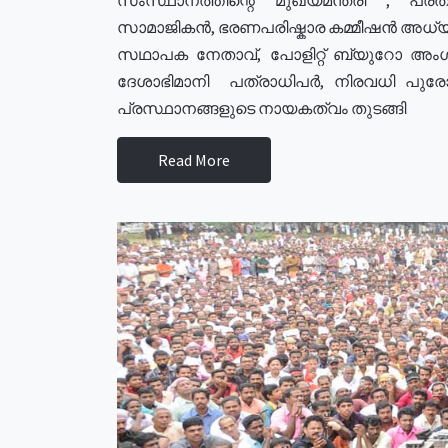
സാമാജികൻ, ഭരണപരിഷ്കാര കമ്മീഷൻ അധ്യക്
സഥാപക നേതാവ്, പോളിറ്റ് ബ്യുറോ അംഗ
ദേശാഭിമാനി പത്രാധിപർ, നിരവധി പു
പ്രസ്ഥാനങ്ങളുടെ നായകത്വം തുടങ്ങി
Read More