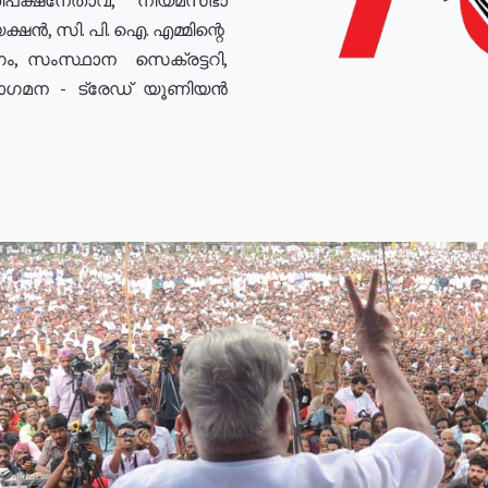
ഷൻ, സി. പി. ഐ. എമ്മിന്റെ
ം, സംസ്ഥാന സെക്രട്ടറി,
രോഗമന - ട്രേഡ് യൂണിയൻ