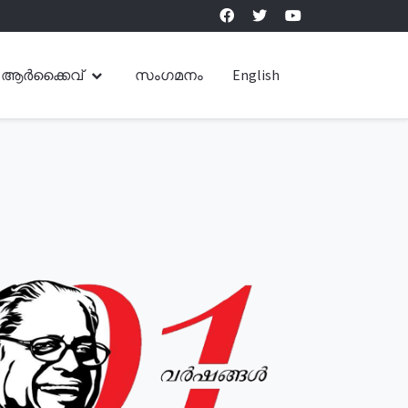
ആർക്കൈവ്
സംഗമനം
English