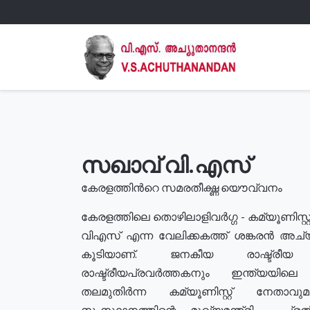
സഖാവ് വി.എസ്
കേരളത്തിൻറെ സമരതീക്ഷ്ണ യൌവ്വനം
കേരളത്തിലെ തൊഴിലാളിവർഗ്ഗ - കമ്യൂണിസ്റ്റ
വിഎസ് എന്ന വേലിക്കകത്ത് ശങ്കരൻ അച്
കൂടിയാണ്. ജനകീയ രാഷ്ട്രീ
രാഷ്ട്രീയപ്രവർത്തകനും ഇന്ത്യയിലെ ജീ
തലമുതിർന്ന കമ്യൂണിസ്റ്റ് നേതാവ
സംസ്ഥാനത്തിന്റെ മുഖ്യമന്ത്രി , പ്