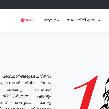
ഹോം
ആമുഖം
സഖാവ് വിഎസ്
് പ്രസ്ഥാനങ്ങളുടെ ചരിത്രം
യുതാനന്ദൻ ജീവിതചരിത്രം
യ നേതാവും ജനപക്ഷ
വിച്ചിരിക്കുന്ന ഏറ്റവും
ുമാണ് അദ്ദേഹം. കേരള
രതിപക്ഷനേതാവ്, നിയമസഭാ