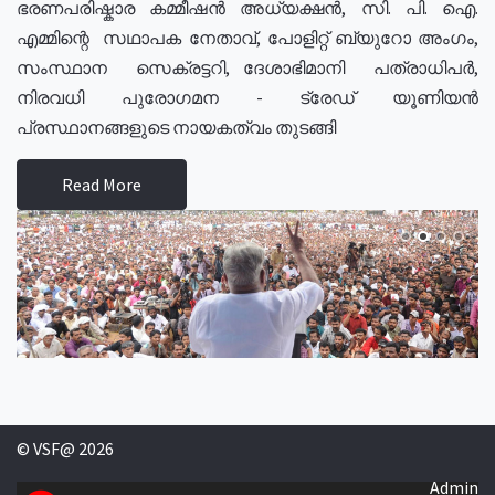
ഭരണപരിഷ്കാര കമ്മീഷൻ അധ്യക്ഷൻ, സി. പി. ഐ.
എമ്മിന്റെ സഥാപക നേതാവ്, പോളിറ്റ് ബ്യുറോ അംഗം,
സംസ്ഥാന സെക്രട്ടറി, ദേശാഭിമാനി പത്രാധിപർ,
നിരവധി പുരോഗമന - ട്രേഡ് യൂണിയൻ
പ്രസ്ഥാനങ്ങളുടെ നായകത്വം തുടങ്ങി
Read More
© VSF@ 2026
Admin