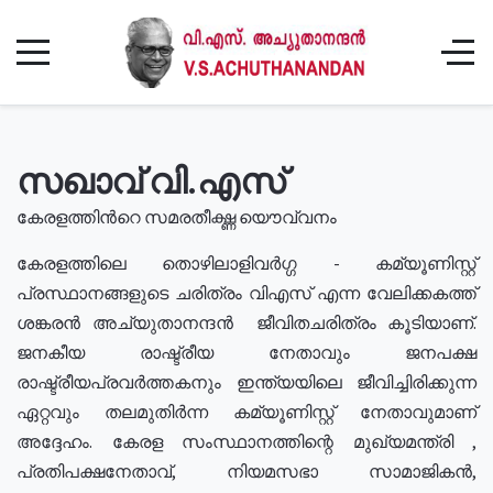
സഖാവ് വി.എസ്
കേരളത്തിൻറെ സമരതീക്ഷ്ണ യൌവ്വനം
കേരളത്തിലെ തൊഴിലാളിവർഗ്ഗ - കമ്യൂണിസ്റ്റ്
പ്രസ്ഥാനങ്ങളുടെ ചരിത്രം വിഎസ് എന്ന വേലിക്കകത്ത്
ശങ്കരൻ അച്യുതാനന്ദൻ ജീവിതചരിത്രം കൂടിയാണ്.
ജനകീയ രാഷ്ട്രീയ നേതാവും ജനപക്ഷ
രാഷ്ട്രീയപ്രവർത്തകനും ഇന്ത്യയിലെ ജീവിച്ചിരിക്കുന്ന
ഏറ്റവും തലമുതിർന്ന കമ്യൂണിസ്റ്റ് നേതാവുമാണ്
അദ്ദേഹം. കേരള സംസ്ഥാനത്തിന്റെ മുഖ്യമന്ത്രി ,
പ്രതിപക്ഷനേതാവ്, നിയമസഭാ സാമാജികൻ,