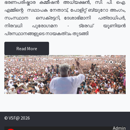
ഭരണപരിഷ്കാര കമ്മീഷൻ അധ്യക്ഷൻ, സി. പി. ഐ.
എമ്മിന്റെ സഥാപക നേതാവ്, പോളിറ്റ് ബ്യുറോ അംഗം,
സംസ്ഥാന സെക്രട്ടറി, ദേശാഭിമാനി പത്രാധിപർ,
നിരവധി പുരോഗമന - ട്രേഡ് യൂണിയൻ
പ്രസ്ഥാനങ്ങളുടെ നായകത്വം തുടങ്ങി
Read More
© VSF@ 2026
Admin