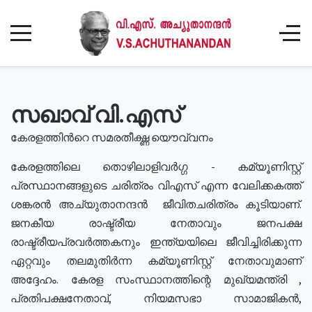
സഖാവ് വി.എസ്
കേരളത്തിൻറെ സമരതീക്ഷ്ണ യൌവ്വനം
കേരളത്തിലെ തൊഴിലാളിവർഗ്ഗ - കമ്യൂണിസ്റ്റ്
പ്രസ്ഥാനങ്ങളുടെ ചരിത്രം വിഎസ് എന്ന വേലിക്കകത്ത്
ശങ്കരൻ അച്യുതാനന്ദൻ ജീവിതചരിത്രം കൂടിയാണ്.
ജനകീയ രാഷ്ട്രീയ നേതാവും ജനപക്ഷ
രാഷ്ട്രീയപ്രവർത്തകനും ഇന്ത്യയിലെ ജീവിച്ചിരിക്കുന്ന
ഏറ്റവും തലമുതിർന്ന കമ്യൂണിസ്റ്റ് നേതാവുമാണ്
അദ്ദേഹം. കേരള സംസ്ഥാനത്തിന്റെ മുഖ്യമന്ത്രി ,
പ്രതിപക്ഷനേതാവ്, നിയമസഭാ സാമാജികൻ,