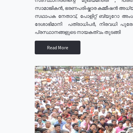
സാമാജികൻ, ഭരണപരിഷ്കാര കമ്മീഷൻ അധ്യക്
സഥാപക നേതാവ്, പോളിറ്റ് ബ്യുറോ അംഗ
ദേശാഭിമാനി പത്രാധിപർ, നിരവധി പു
പ്രസ്ഥാനങ്ങളുടെ നായകത്വം തുടങ്ങി
Read More