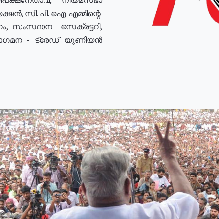
ഷൻ, സി. പി. ഐ. എമ്മിന്റെ
ം, സംസ്ഥാന സെക്രട്ടറി,
രോഗമന - ട്രേഡ് യൂണിയൻ