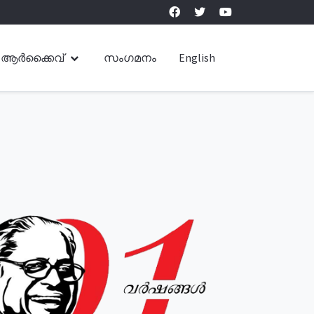
ആർക്കൈവ്
സംഗമനം
English