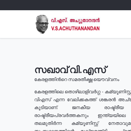
സഖാവ് വി.എസ്
കേരളത്തിൻറെ സമരതീക്ഷ്ണ യൌവ്വനം
കേരളത്തിലെ തൊഴിലാളിവർഗ്ഗ - കമ്യൂണിസ്റ്റ
വിഎസ് എന്ന വേലിക്കകത്ത് ശങ്കരൻ അച്
കൂടിയാണ്. ജനകീയ രാഷ്ട്രീ
രാഷ്ട്രീയപ്രവർത്തകനും ഇന്ത്യയിലെ ജീ
തലമുതിർന്ന കമ്യൂണിസ്റ്റ് നേതാവ
സംസ്ഥാനത്തിന്റെ മുഖ്യമന്ത്രി , പ്