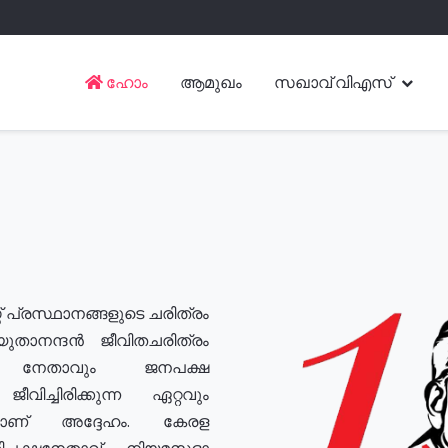
ഹോം
ആമുഖം
സഖാവ് വിഎസ്
് പ്രസ്ഥാനങ്ങളുടെ ചരിത്രം
യുതാനന്ദൻ ജീവിതചരിത്രം
യ നേതാവും ജനപക്ഷ
വിച്ചിരിക്കുന്ന ഏറ്റവും
ുമാണ് അദ്ദേഹം. കേരള
രതിപക്ഷനേതാവ്, നിയമസഭാ