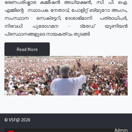
ഭരണപരിഷ്കാര കമ്മീഷൻ അധ്യക്ഷൻ, സി. പി. ഐ.
എമ്മിന്റെ സഥാപക നേതാവ്, പോളിറ്റ് ബ്യുറോ അംഗം,
സംസ്ഥാന സെക്രട്ടറി, ദേശാഭിമാനി പത്രാധിപർ,
നിരവധി പുരോഗമന - ട്രേഡ് യൂണിയൻ
പ്രസ്ഥാനങ്ങളുടെ നായകത്വം തുടങ്ങി
Read More
© VSF@ 2026
Admin