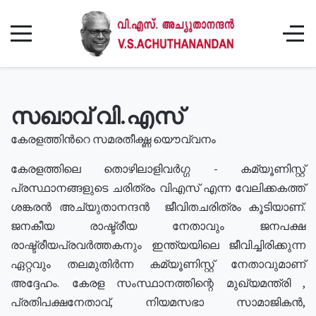
സഖാവ് വി.എസ്
കേരളത്തിൻറെ സമരതീക്ഷ്ണ യൌവ്വനം
കേരളത്തിലെ തൊഴിലാളിവർഗ്ഗ - കമ്യൂണിസ്റ്റ്
പ്രസ്ഥാനങ്ങളുടെ ചരിത്രം വിഎസ് എന്ന വേലിക്കകത്ത്
ശങ്കരൻ അച്യുതാനന്ദൻ ജീവിതചരിത്രം കൂടിയാണ്.
ജനകീയ രാഷ്ട്രീയ നേതാവും ജനപക്ഷ
രാഷ്ട്രീയപ്രവർത്തകനും ഇന്ത്യയിലെ ജീവിച്ചിരിക്കുന്ന
ഏറ്റവും തലമുതിർന്ന കമ്യൂണിസ്റ്റ് നേതാവുമാണ്
അദ്ദേഹം. കേരള സംസ്ഥാനത്തിന്റെ മുഖ്യമന്ത്രി ,
പ്രതിപക്ഷനേതാവ്, നിയമസഭാ സാമാജികൻ,