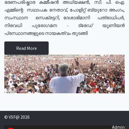
ഭരണപരിഷ്കാര കമ്മീഷൻ അധ്യക്ഷൻ, സി. പി. ഐ.
എമ്മിന്റെ സഥാപക നേതാവ്, പോളിറ്റ് ബ്യുറോ അംഗം,
സംസ്ഥാന സെക്രട്ടറി, ദേശാഭിമാനി പത്രാധിപർ,
നിരവധി പുരോഗമന - ട്രേഡ് യൂണിയൻ
പ്രസ്ഥാനങ്ങളുടെ നായകത്വം തുടങ്ങി
Read More
© VSF@ 2026
Admin