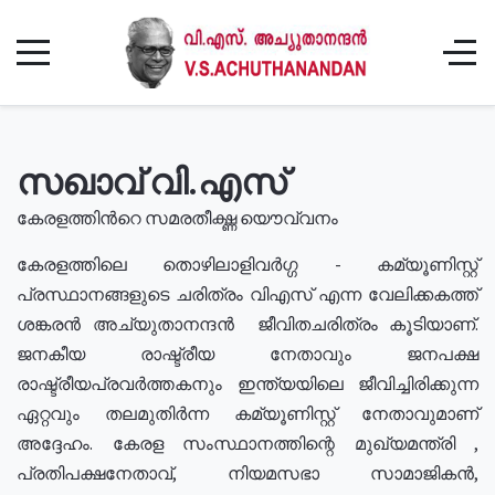
സഖാവ് വി.എസ്
കേരളത്തിൻറെ സമരതീക്ഷ്ണ യൌവ്വനം
കേരളത്തിലെ തൊഴിലാളിവർഗ്ഗ - കമ്യൂണിസ്റ്റ്
പ്രസ്ഥാനങ്ങളുടെ ചരിത്രം വിഎസ് എന്ന വേലിക്കകത്ത്
ശങ്കരൻ അച്യുതാനന്ദൻ ജീവിതചരിത്രം കൂടിയാണ്.
ജനകീയ രാഷ്ട്രീയ നേതാവും ജനപക്ഷ
രാഷ്ട്രീയപ്രവർത്തകനും ഇന്ത്യയിലെ ജീവിച്ചിരിക്കുന്ന
ഏറ്റവും തലമുതിർന്ന കമ്യൂണിസ്റ്റ് നേതാവുമാണ്
അദ്ദേഹം. കേരള സംസ്ഥാനത്തിന്റെ മുഖ്യമന്ത്രി ,
പ്രതിപക്ഷനേതാവ്, നിയമസഭാ സാമാജികൻ,