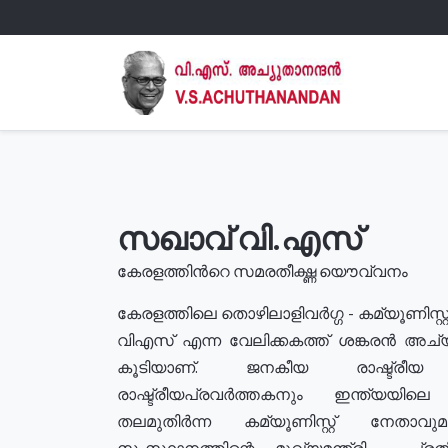
സഖാവ് വി.എസ്
കേരളത്തിൻറെ സമരതീക്ഷ്ണ യൌവ്വനം
കേരളത്തിലെ തൊഴിലാളിവർഗ്ഗ - കമ്യൂണിസ്റ്റ
വിഎസ് എന്ന വേലിക്കകത്ത് ശങ്കരൻ അച്
കൂടിയാണ്. ജനകീയ രാഷ്ട്രീ
രാഷ്ട്രീയപ്രവർത്തകനും ഇന്ത്യയിലെ ജീ
തലമുതിർന്ന കമ്യൂണിസ്റ്റ് നേതാവ
സംസ്ഥാനത്തിന്റെ മുഖ്യമന്ത്രി , പ്