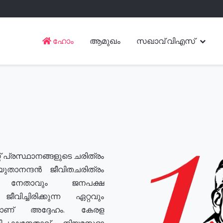
ഹോം
ആമുഖം
സഖാവ് വിഎസ്
് പ്രസ്ഥാനങ്ങളുടെ ചരിത്രം
യുതാനന്ദൻ ജീവിതചരിത്രം
യ നേതാവും ജനപക്ഷ
വിച്ചിരിക്കുന്ന ഏറ്റവും
ുമാണ് അദ്ദേഹം. കേരള
രതിപക്ഷനേതാവ്, നിയമസഭാ