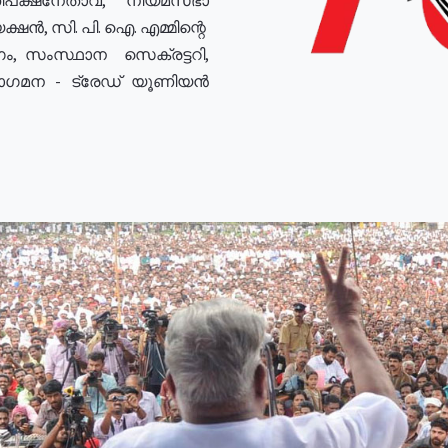
ഷൻ, സി. പി. ഐ. എമ്മിന്റെ
ം, സംസ്ഥാന സെക്രട്ടറി,
രോഗമന - ട്രേഡ് യൂണിയൻ