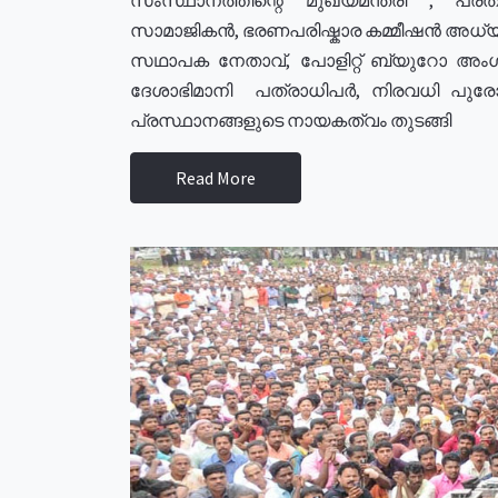
സാമാജികൻ, ഭരണപരിഷ്കാര കമ്മീഷൻ അധ്യക്
സഥാപക നേതാവ്, പോളിറ്റ് ബ്യുറോ അംഗ
ദേശാഭിമാനി പത്രാധിപർ, നിരവധി പു
പ്രസ്ഥാനങ്ങളുടെ നായകത്വം തുടങ്ങി
Read More