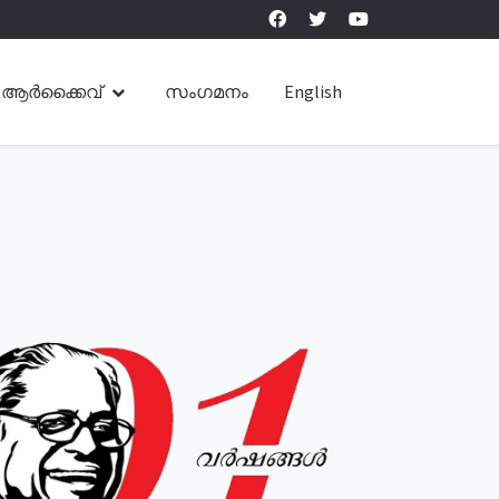
ആർക്കൈവ്
സംഗമനം
English