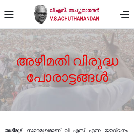
അഴിമതി വിരുദ്ധ
പോരാട്ടങ്ങൾ
അടിമുടി സമരമുഖമാണ് വി എസ് എന്ന യൗവ്വനം.