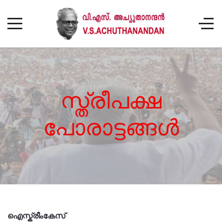
സ്ത്രീപക്ഷ
പോരാട്ടങ്ങൾ
ഐസ്ക്രീംകേസ്